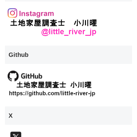
Github
X