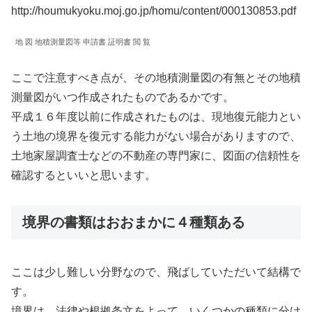
http://houmukyoku.moj.go.jp/homu/content/000130853.pdf
地 図 地積測量図等 申請書 証明書 閲 覧
ここで注意すべき点が、その地積測量図の有無とその地積
測量図がいつ作成されたものであるかです。
平成１６年度以前に作成されたものは、現地復元能力とい
う土地の境界を復元する能力がない場合がありますので、
土地家屋調査士などの不動産の専門家に、図面の信頼性を
確認するといいと思います。
境界の書類はおおまかに４種類ある
ここは少し難しい分野なので、飛ばしていただいて結構で
す。
境界は、法律や根拠条文をよって、いくつかの種類に分け